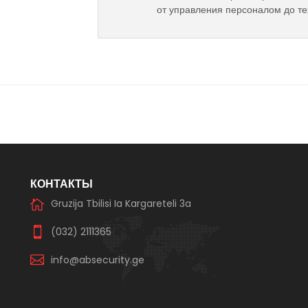
от управления персоналом до те
КОНТАКТЫ
Gruzija Tbilisi Ia Kargareteli 3a
(032) 2111365
info@absecurity.ge